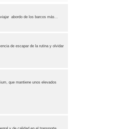
 viajar abordo de los barcos más...
ncia de escapar de la rutina y olvidar
mium, que mantiene unos elevados
tegral y de calidad en el transporte