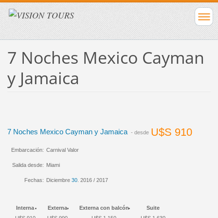
7 Noches Mexico Cayman
y Jamaica
U$S 910
7 Noches Mexico Cayman y Jamaica
- desde
Embarcación:
Carnival Valor
Salida desde:
Miami
Fechas:
Diciembre
30
. 2016 / 2017
Interna
Externa
Externa con balcón
Suite
U$S 910
U$S 990
U$S 1.150
U$S 1.630