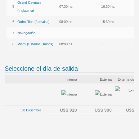
Grand Cay
man
5
07:30 hs.
16:30 hs.
(Inglaterra)
6
Ocho Rios (Jamaica)
08:00 hs.
15:30 hs.
7
Navegación
---
---
8
Miami (Estados Unidos)
08:00 hs.
---
Seleccione el día de salida
Interna
Externa
Externa con b
U$S 910
U$S 990
U$S 1
30 Diciembre