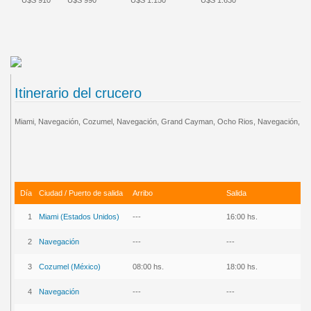
Itinerario del crucero
Miami, Navegación, Cozumel, Navegación, Grand Cayman, Ocho Rios, Navegación, Mi
Día
Ciudad / Puerto de salida
Arribo
Salida
1
Miam
i (Estados Unidos)
---
16:00 hs.
2
Navegac
ión
---
---
3
Cozume
l (México)
08:00 hs.
18:00 hs.
4
Naveg
ación
---
---