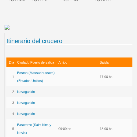
Itinerario del crucero
Día
Ciudad / Puerto de salida
Arribo
Salida
Boston (Massachussets)
1
---
17:00 hs.
(Estados Unidos)
2
Navegación
---
---
3
Navegación
---
---
4
Navegación
---
---
Baseterre (Saint Kitts y
5
09:00 hs.
18:00 hs.
Nevis)