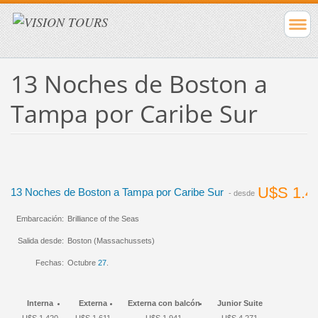
13 Noches de Boston a
Tampa por Caribe Sur
U$S 1.4
13 Noches de Boston a Tampa por Caribe Sur
- desde
Embarcación:
Brilliance of the Seas
Salida desde:
Boston (Massachussets)
Fechas:
Octubre
27
.
Interna
Externa
Externa con balcón
Junior Suite
U$S 1.420
U$S 1.611
U$S 1.941
U$S 4.271