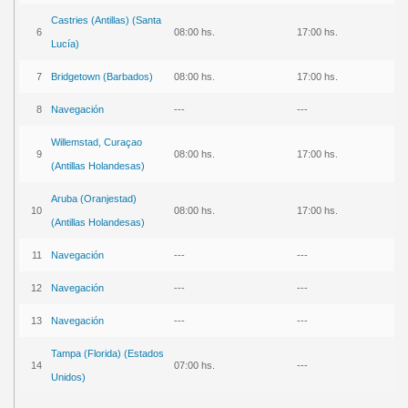
Castries (Antillas) (Santa
6
08:00 hs.
17:00 hs.
Lucía)
7
Bridgetown (Barbados)
08:00 hs.
17:00 hs.
8
Navegación
---
---
Willemstad, Curaçao
9
08:00 hs.
17:00 hs.
(Antillas Holandesas)
Aruba (Oranjestad)
10
08:00 hs.
17:00 hs.
(Antillas Holandesas)
11
Navegación
---
---
12
Navegación
---
---
13
Navegación
---
---
Tampa (Florida) (Estados
14
07:00 hs.
---
Unidos)