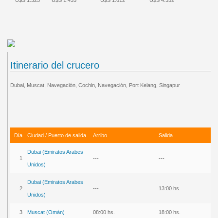
Itinerario del crucero
Dubai, Muscat, Navegación, Cochin, Navegación, Port Kelang, Singapur
Día
Ciudad / Puerto de salida
Arribo
Salida
Dubai (Emirat
os Arabes
1
---
---
Unidos)
Dubai (
Emiratos Arabes
2
---
13:00 hs.
Unidos)
3
Mu
scat (Omán)
08:00 hs.
18:00 hs.