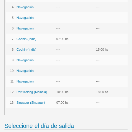
4
Na
vegación
---
---
5
Nav
egación
---
---
6
N
avegación
---
---
7
Coc
hin (India)
07:00 hs.
---
8
Cochi
n (India)
---
15:00 hs.
9
Nav
egación
---
---
10
Naveg
ación
---
---
11
Nav
egación
---
---
12
Port Kela
ng (Malasia)
10:00 hs.
18:00 hs.
13
Singap
ur (Singapur)
07:00 hs.
---
Seleccione el día de salida