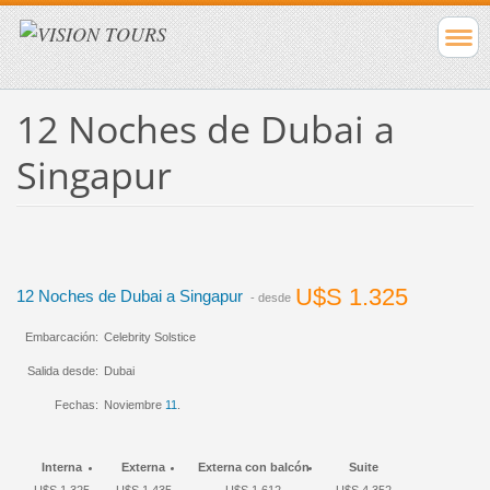
12 Noches de Dubai a
Singapur
U$S 1.325
12 Noches de Dubai a Singapur
- desde
Embarcación:
Celebrity Solstice
Salida desde:
Dubai
Fechas:
Noviembre
11
.
Interna
Externa
Externa con balcón
Suite
U$S 1.325
U$S 1.435
U$S 1.612
U$S 4.352