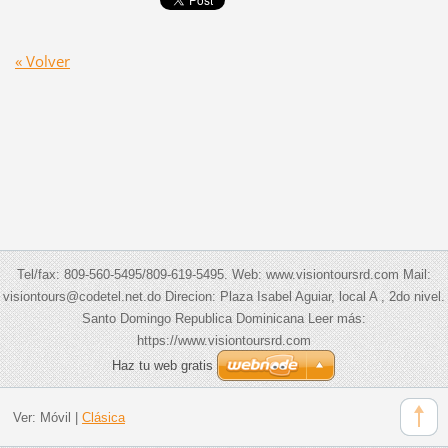
« Volver
Tel/fax: 809-560-5495/809-619-5495. Web: www.visiontoursrd.com Mail:
visiontours@codetel.net.do Direcion: Plaza Isabel Aguiar, local A , 2do nivel.
Santo Domingo Republica Dominicana Leer más:
https://www.visiontoursrd.com
Haz tu web gratis
Ver:
Móvil
|
Clásica